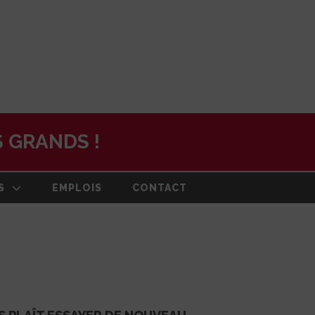
 GRANDS !
S
EMPLOIS
CONTACT
N
ON ET PLAN
DE
RMATION