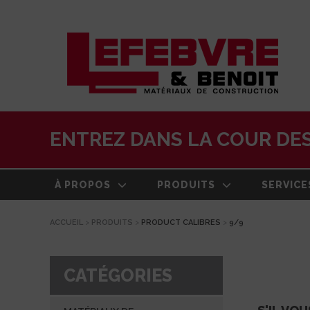
ENTREZ DANS LA COUR DES
À PROPOS
PRODUITS
SERVICE
ACCUEIL
>
PRODUITS
>
PRODUCT CALIBRES
>
9/9
À PROPOS
MATÉRIAUX DE
LIVRAISO
CONSTRUCTION
NOTRE HISTOIRE
ESTIMATI
TOITURE
CATÉGORIES
ÉQUIPE
CENTRE 
PRODUITS EXTÉRIEURS
TRANSFO
DEVELOPPEMENT DURABLE