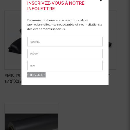
✖
INSCRIVEZ-VOUS À NOTRE
INFOLETTRE
Demeurez informé en recevant nos offres
promotionnelles, nos nouveautés et nos invitations à
des événements spéciaux.
EMB. PLAN/BROS2-
EMBOUT PLAT 2-1/2″
1/2″X14″ 90677
90678