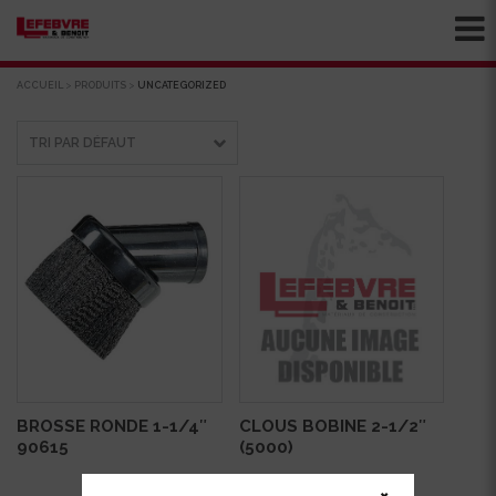
ACCUEIL
>
PRODUITS
>
UNCATEGORIZED
BROSSE RONDE 1-1/4″
CLOUS BOBINE 2-1/2″
90615
(5000)