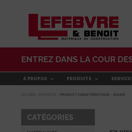
ENTREZ DANS LA COUR DES
À PROPOS
PRODUITS
SERVICE
ACCUEIL
>
PRODUITS
>
PRODUCT CARACTERISTIQUE
>
SOLIDE
À PROPOS
MATÉRIAUX DE
LIVRAISO
CONSTRUCTION
NOTRE HISTOIRE
ESTIMATI
TOITURE
CATÉGORIES
ÉQUIPE
CENTRE 
PRODUITS EXTÉRIEURS
TRANSFO
DEVELOPPEMENT DURABLE