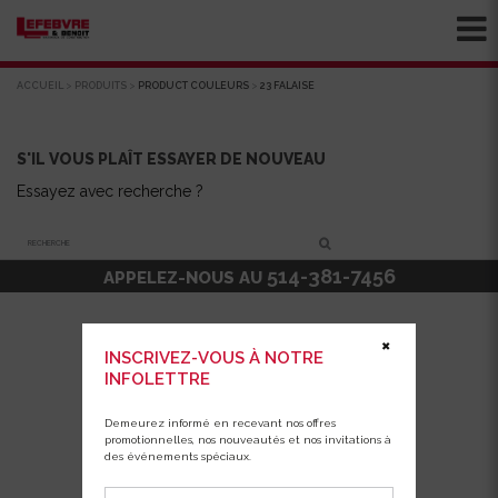
ACCUEIL
>
PRODUITS
>
PRODUCT COULEURS
>
23 FALAISE
S'IL VOUS PLAÎT ESSAYER DE NOUVEAU
Essayez avec recherche ?
Recherche
514-381-7456
APPELEZ-NOUS AU
✖
INSCRIVEZ-VOUS À NOTRE
INFOLETTRE
Demeurez informé en recevant nos offres
promotionnelles, nos nouveautés et nos invitations à
des événements spéciaux.