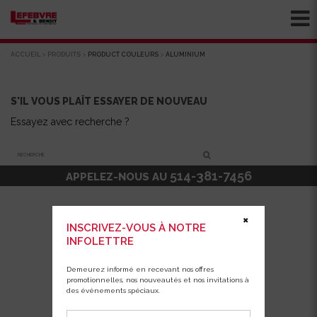
ACCUEIL
>
PRODUITS
>
PRODUCT COULEURS
>
ALUMINIUM
S'IL VOUS PLAÎT ESSAYER DE NOUVEAU
Essayez avec recherche ?
Recherche
514-381-7456
APPELEZ-NOUS AU
✖
INSCRIVEZ-VOUS À NOTRE
INFOLETTRE
Demeurez informé en recevant nos offres
promotionnelles, nos nouveautés et nos invitations à
des événements spéciaux.