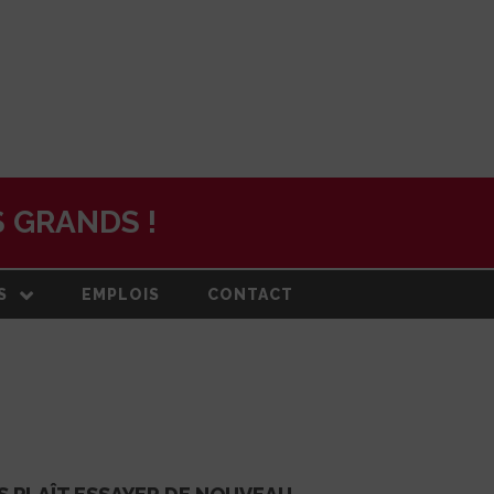
 GRANDS !
S
EMPLOIS
CONTACT
N
ON ET PLAN
DE
RMATION