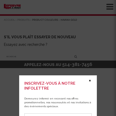
ACCUEIL
>
PRODUITS
>
PRODUCT COULEURS
>
HAVANA GOLD
S'IL VOUS PLAÎT ESSAYER DE NOUVEAU
Essayez avec recherche ?
Recherche
514-381-7456
APPELEZ-NOUS AU
✖
INSCRIVEZ-VOUS À NOTRE
INFOLETTRE
Demeurez informé en recevant nos offres
promotionnelles, nos nouveautés et nos invitations à
des événements spéciaux.