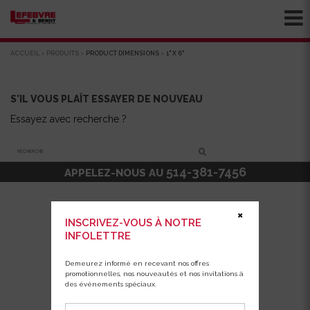
ACCUEIL
>
PRODUITS
>
PRODUCT DIMENSIONS
>
1" X 6"
S'IL VOUS PLAÎT ESSAYER DE NOUVEAU
Essayez avec recherche ?
Recherche
514-381-7456
APPELEZ-NOUS AU
✖
INSCRIVEZ-VOUS À NOTRE
INFOLETTRE
Demeurez informé en recevant nos offres
promotionnelles, nos nouveautés et nos invitations à
des événements spéciaux.