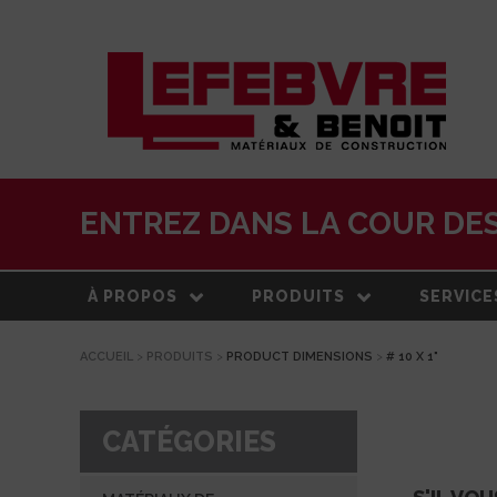
ENTREZ DANS LA COUR DES
À PROPOS
PRODUITS
SERVICE
ACCUEIL
>
PRODUITS
>
PRODUCT DIMENSIONS
>
# 10 X 1"
À PROPOS
MATÉRIAUX DE
LIVRAISO
CONSTRUCTION
NOTRE HISTOIRE
ESTIMATI
TOITURE
CATÉGORIES
ÉQUIPE
CENTRE 
PRODUITS EXTÉRIEURS
TRANSFO
DEVELOPPEMENT DURABLE