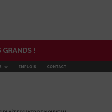
 GRANDS !
S
EMPLOIS
CONTACT
N
ON ET PLAN
DE
RMATION