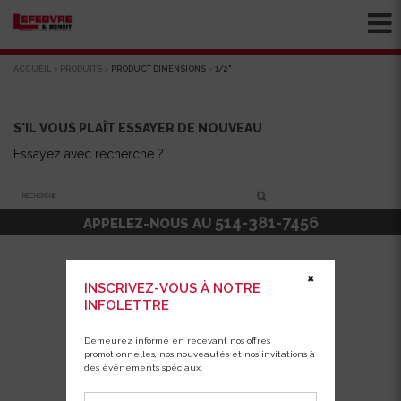
ACCUEIL
>
PRODUITS
>
PRODUCT DIMENSIONS
>
1/2"
S'IL VOUS PLAÎT ESSAYER DE NOUVEAU
Essayez avec recherche ?
Recherche
514-381-7456
APPELEZ-NOUS AU
✖
INSCRIVEZ-VOUS À NOTRE
INFOLETTRE
Demeurez informé en recevant nos offres
promotionnelles, nos nouveautés et nos invitations à
des événements spéciaux.