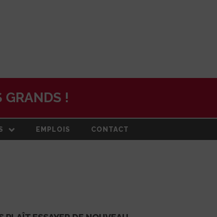
 GRANDS !
S
EMPLOIS
CONTACT
N
ON ET PLAN
DE
RMATION