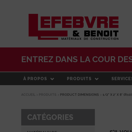
ENTREZ DANS LA COUR DES
À PROPOS
PRODUITS
SERVICE
ACCUEIL
>
PRODUITS
>
PRODUCT DIMENSIONS
>
1/2" X 2' X 8' (R10)
À PROPOS
MATÉRIAUX DE
LIVRAISO
CONSTRUCTION
NOTRE HISTOIRE
ESTIMATI
TOITURE
CATÉGORIES
ÉQUIPE
CENTRE 
PRODUITS EXTÉRIEURS
TRANSFO
DEVELOPPEMENT DURABLE