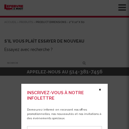
ACCUEIL
>
PRODUITS
>
PRODUCT DIMENSIONS
>
2" X 10" X 60
S'IL VOUS PLAÎT ESSAYER DE NOUVEAU
Essayez avec recherche ?
Recherche
514-381-7456
APPELEZ-NOUS AU
✖
INSCRIVEZ-VOUS À NOTRE
INFOLETTRE
Demeurez informé en recevant nos offres
promotionnelles, nos nouveautés et nos invitations à
des événements spéciaux.