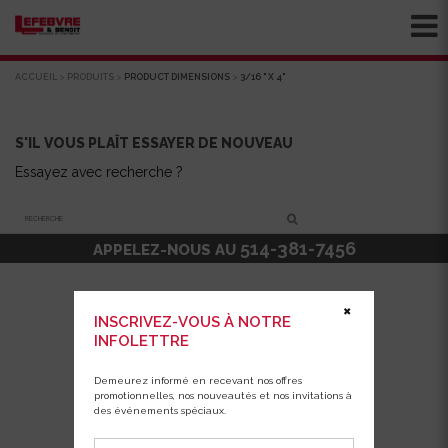
ACCUEIL
>
PRODUITS
>
PRODUCT DIMENSIONS
>
3/16 " X 4"
S'IL VOUS PLAÎT ESSAYER DE NOUVEAU
Essayez avec recherche ?
Recherche
514-381-7456
APPELEZ-NOUS AU
✖
INSCRIVEZ-VOUS À NOTRE
INFOLETTRE
Demeurez informé en recevant nos offres
promotionnelles, nos nouveautés et nos invitations à
des événements spéciaux.