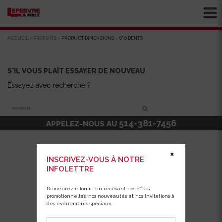
ACCUEIL
>
PRODUITS
>
PRODUCT DIMENSIONS
>
6",6 DENTS
S'IL VOUS PLAÎT ESSAYER DE NOUVEAU
Essayez avec recherche ?
Recherche
514-381-7456
APPELEZ-NOUS AU
✖
INSCRIVEZ-VOUS À NOTRE
INFOLETTRE
Demeurez informé en recevant nos offres
promotionnelles, nos nouveautés et nos invitations à
des événements spéciaux.