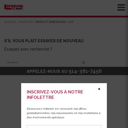
ACCUEIL
>
PRODUITS
>
PRODUCT DIMENSIONS
>
1/2"
S'IL VOUS PLAÎT ESSAYER DE NOUVEAU
Essayez avec recherche ?
Recherche
514-381-7456
APPELEZ-NOUS AU
✖
INSCRIVEZ-VOUS À NOTRE
INFOLETTRE
Demeurez informé en recevant nos offres
promotionnelles, nos nouveautés et nos invitations à
des événements spéciaux.