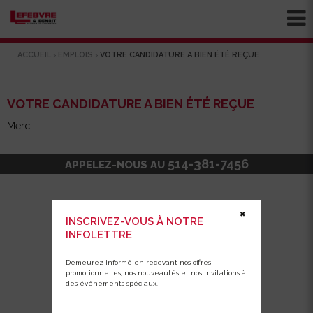
ACCUEIL
EMPLOIS
VOTRE CANDIDATURE A BIEN ÉTÉ REÇUE
>
>
VOTRE CANDIDATURE A BIEN ÉTÉ REÇUE
Merci !
514-381-7456
APPELEZ-NOUS AU
✖
INSCRIVEZ-VOUS À NOTRE
INFOLETTRE
Demeurez informé en recevant nos offres
promotionnelles, nos nouveautés et nos invitations à
des événements spéciaux.