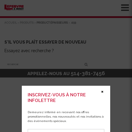
ACCUEIL
>
PRODUITS
>
PRODUCT ÉPAISSEURS
>
.033
S'IL VOUS PLAÎT ESSAYER DE NOUVEAU
Essayez avec recherche ?
Recherche
514-381-7456
APPELEZ-NOUS AU
✖
INSCRIVEZ-VOUS À NOTRE
INFOLETTRE
Demeurez informé en recevant nos offres
promotionnelles, nos nouveautés et nos invitations à
des événements spéciaux.