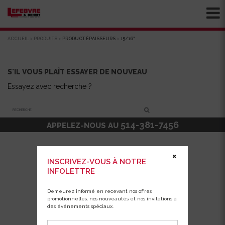
ACCUEIL
>
PRODUITS
>
PRODUCT ÉPAISSEURS
>
15/16"
S'IL VOUS PLAÎT ESSAYER DE NOUVEAU
Essayez avec recherche ?
Recherche
514-381-7456
APPELEZ-NOUS AU
✖
INSCRIVEZ-VOUS À NOTRE
INFOLETTRE
Demeurez informé en recevant nos offres
promotionnelles, nos nouveautés et nos invitations à
des événements spéciaux.