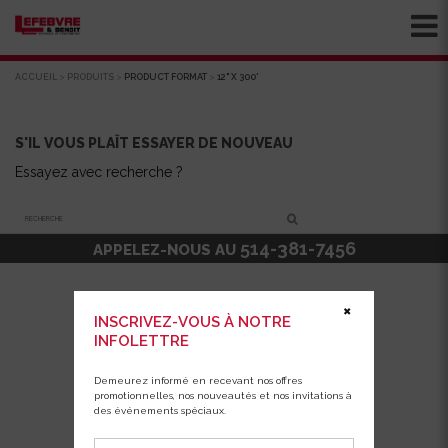
ACCUEIL
>
PRODUITS
>
PRODUCT FORMAT
>
12" X 300'
S'IL VOUS PLAÎT ESSAYER DE NOUVEAU
Essayez avec recherche ?
Recherche
514-381-7456
APPELEZ-NOUS AU
✖
INSCRIVEZ-VOUS À NOTRE
INFOLETTRE
Demeurez informé en recevant nos offres
promotionnelles, nos nouveautés et nos invitations à
des événements spéciaux.