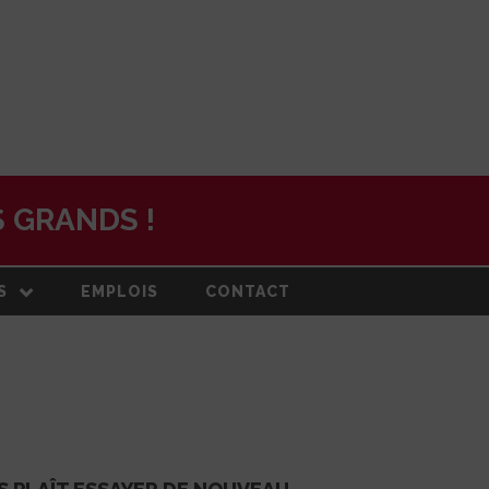
 GRANDS !
S
EMPLOIS
CONTACT
N
ON ET PLAN
DE
RMATION