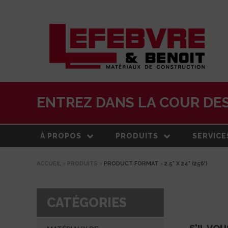
ENTREZ DANS LA COUR DES
À PROPOS
PRODUITS
SERVICE
ACCUEIL
>
PRODUITS
>
PRODUCT FORMAT
>
2.5" X 24" (256')
À PROPOS
MATÉRIAUX DE
LIVRAISO
CONSTRUCTION
NOTRE HISTOIRE
ESTIMATI
TOITURE
CATÉGORIES
ÉQUIPE
CENTRE 
PRODUITS EXTÉRIEURS
TRANSFO
DEVELOPPEMENT DURABLE