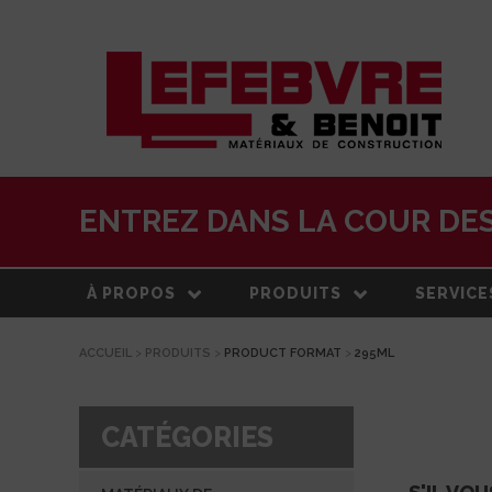
ENTREZ DANS LA COUR DES
À PROPOS
PRODUITS
SERVICE
ACCUEIL
>
PRODUITS
>
PRODUCT FORMAT
>
295ML
À PROPOS
MATÉRIAUX DE
LIVRAISO
CONSTRUCTION
NOTRE HISTOIRE
ESTIMATI
TOITURE
CATÉGORIES
ÉQUIPE
CENTRE 
PRODUITS EXTÉRIEURS
TRANSFO
DEVELOPPEMENT DURABLE