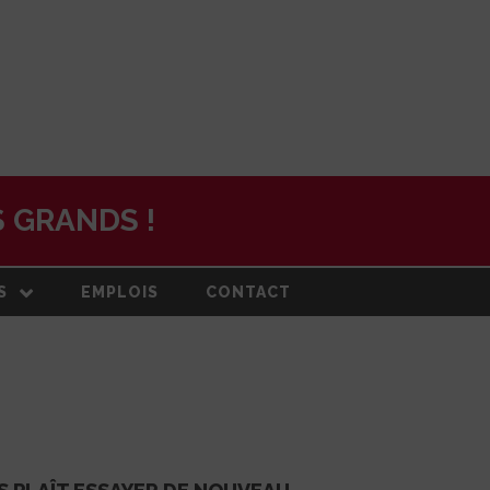
 GRANDS !
S
EMPLOIS
CONTACT
N
ON ET PLAN
DE
RMATION