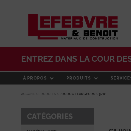
ENTREZ DANS LA COUR DES
À PROPOS
PRODUITS
SERVICE
ACCUEIL
>
PRODUITS
>
PRODUCT LARGEURS
>
5/8"
À PROPOS
MATÉRIAUX DE
LIVRAISO
CONSTRUCTION
NOTRE HISTOIRE
ESTIMATI
TOITURE
CATÉGORIES
ÉQUIPE
CENTRE 
PRODUITS EXTÉRIEURS
TRANSFO
DEVELOPPEMENT DURABLE