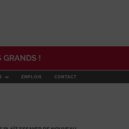
 GRANDS !
S
EMPLOIS
CONTACT
N
ON ET PLAN
DE
RMATION