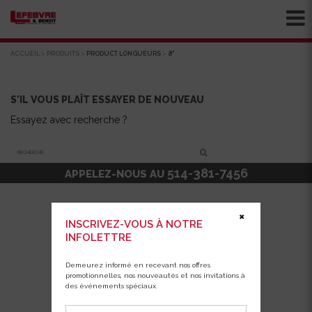
ACCUEIL
>
PRODUITS
>
PRODUCT LONGUEURS
>
8"
S'IL VOUS PLAÎT ESSAYER DE NOUVEAU
Essayez avec recherche ?
Recherche
514-381-7456
APPELEZ-NOUS AU
✖
INSCRIVEZ-VOUS À NOTRE
INFOLETTRE
Demeurez informé en recevant nos offres
promotionnelles, nos nouveautés et nos invitations à
des événements spéciaux.