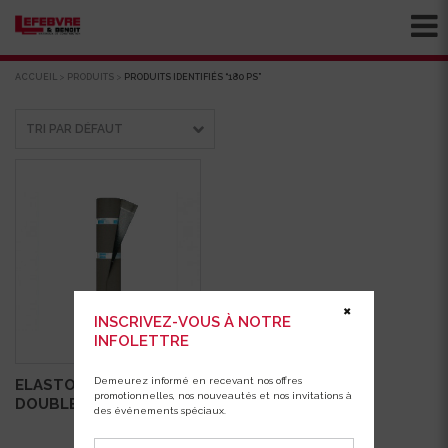
ACCUEIL
>
PRODUITS
>
PRODUITS IDENTIFIÉS “180 PS”
✖
INSCRIVEZ-VOUS À NOTRE
INFOLETTRE
Demeurez informé en recevant nos offres
ELASTOPHENE 180PS
promotionnelles, nos nouveautés et nos invitations à
DOUBLE GALLO
des événements spéciaux.