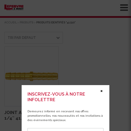
ACCUEIL
>
PRODUITS
>
PRODUITS IDENTIFIÉS “41.510”
✖
INSCRIVEZ-VOUS À NOTRE
INFOLETTRE
Demeurez informé en recevant nos offres
JOINT ACCOUP.BARB.
promotionnelles, nos nouveautés et nos invitations à
1/4″ 41.510
des événements spéciaux.