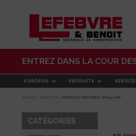
ENTREZ DANS LA COUR DES
À PROPOS
PRODUITS
SERVICE
ACCUEIL
>
PRODUITS
>
PRODUITS IDENTIFIÉS “#62151 OR”
À PROPOS
MATÉRIAUX DE
LIVRAISO
CONSTRUCTION
NOTRE HISTOIRE
ESTIMATI
TOITURE
CATÉGORIES
ÉQUIPE
CENTRE 
PRODUITS EXTÉRIEURS
TRANSFO
DEVELOPPEMENT DURABLE