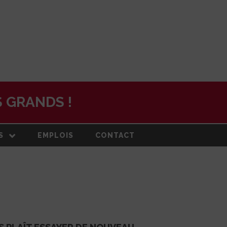
 GRANDS !
S
EMPLOIS
CONTACT
N
ON ET PLAN
DE
RMATION