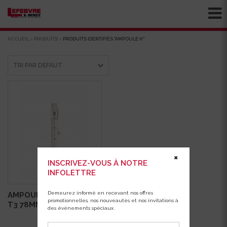
ACCUEIL
>
PRODUITS
>
PRODUITS IDENTIFIÉS “AMPOULE H”
✖
INSCRIVEZ-VOUS À NOTRE
INFOLETTRE
Demeurez informé en recevant nos offres
AMPOULE HALO 150W
promotionnelles, nos nouveautés et nos invitations à
T3 78MM
des événements spéciaux.