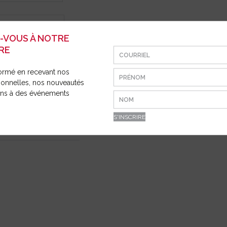
E ET
ION
Z-VOUS À NOTRE
RE
ormé en recevant nos
ionnelles, nos nouveautés
ions à des événements
WELD CAP 180FR