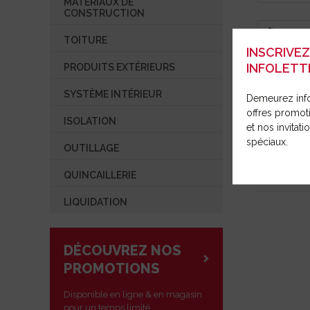
MATÉRIAUX DE
SYSTÈME INTÉRIEUR
OUTILLAG
RÉPARAT
CONSTRUCTION
COMMUNIQUÉ DE PRESSE
ISOLATION
TOITURE
OUVRIR UN COMPTE
INSCRIVE
OUTILLAGE
INFOLETT
PRODUITS EXTÉRIEURS
QUINCAILLERIE
SYSTÈME INTÉRIEUR
Demeurez inf
LIQUIDATION
offres promot
ISOLATION
et nos invitat
spéciaux.
J.M.DYNA
OUTILLAGE
CR-G
QUINCAILLERIE
LIQUIDATION
DÉCOUVREZ NOS
PROMOTIONS
Disponible en ligne & en magasin
pour un temps limité.