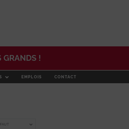
 GRANDS !
S
EMPLOIS
CONTACT
N
ON ET PLAN
DE
RMATION