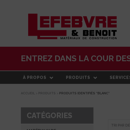
ENTREZ DANS LA COUR DES
À PROPOS
PRODUITS
SERVICE
ACCUEIL
>
PRODUITS
>
PRODUITS IDENTIFIÉS “BLANC”
À PROPOS
MATÉRIAUX DE
LIVRAISO
CONSTRUCTION
NOTRE HISTOIRE
ESTIMATI
TOITURE
CATÉGORIES
ÉQUIPE
CENTRE 
PRODUITS EXTÉRIEURS
TRANSFO
DEVELOPPEMENT DURABLE