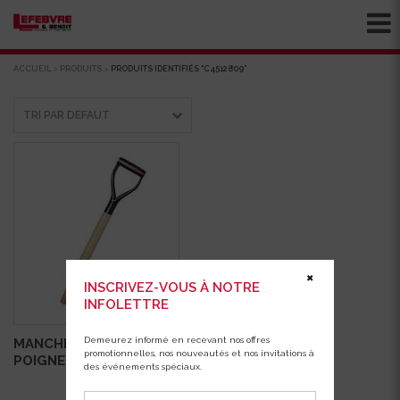
ACCUEIL
>
PRODUITS
>
PRODUITS IDENTIFIÉS “C4512809”
✖
INSCRIVEZ-VOUS À NOTRE
INFOLETTRE
Demeurez informé en recevant nos offres
MANCHE DE PELLE
promotionnelles, nos nouveautés et nos invitations à
POIGNE EN YD
des événements spéciaux.