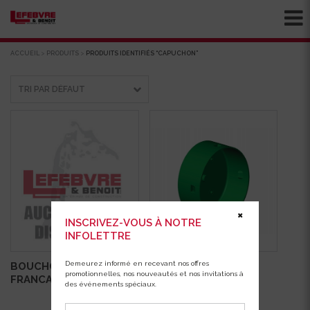
ACCUEIL
>
PRODUITS
>
PRODUITS IDENTIFIÉS “CAPUCHON”
✖
INSCRIVEZ-VOUS À NOTRE
INFOLETTRE
Demeurez informé en recevant nos offres
BOUCHON 4″ DRAIN
CAPUCHON 4″ POUR
promotionnelles, nos nouveautés et nos invitations à
FRANCAIS(INT)
DRAIN (EXT.)
des événements spéciaux.