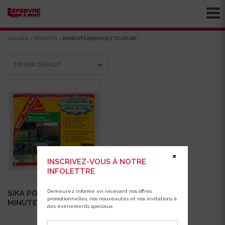
ACCUEIL
>
PRODUITS
>
PRODUITS IDENTIFIÉS “CLOTURE”
✖
INSCRIVEZ-VOUS À NOTRE
INFOLETTRE
Demeurez informé en recevant nos offres
SIKA POST FIX RAPIDE 3
promotionnelles, nos nouveautés et nos invitations à
MINUTES
des événements spéciaux.