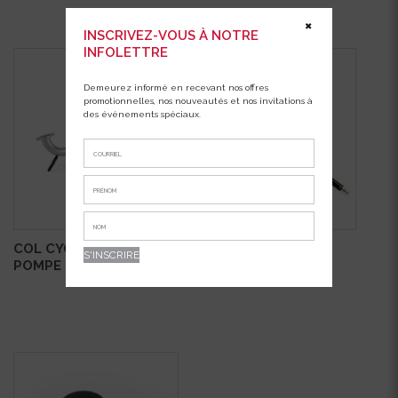
✖
INSCRIVEZ-VOUS À NOTRE
INFOLETTRE
Demeurez informé en recevant nos offres
promotionnelles, nos nouveautés et nos invitations à
des événements spéciaux.
COL CYGNE POUR
MANCHE
POMPE (GN)
UNIVERSEL(3′-5′)
C1HEXT