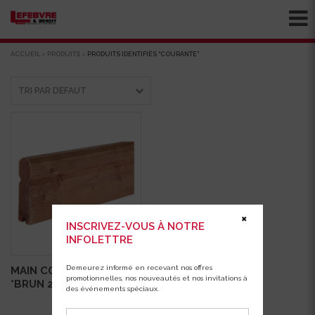
ACCUEIL
>
PRODUITS
>
PRODUITS IDENTIFIÉS “COURANTE”
✖
INSCRIVEZ-VOUS À NOTRE
INFOLETTRE
Demeurez informé en recevant nos offres
MAIN COUR.MODERNE
promotionnelles, nos nouveautés et nos invitations à
*BRUN 2X6X8
des événements spéciaux.