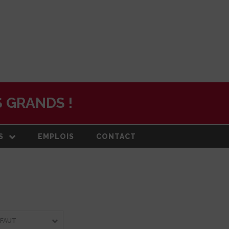
 GRANDS !
S
EMPLOIS
CONTACT
N
ON ET PLAN
DE
RMATION