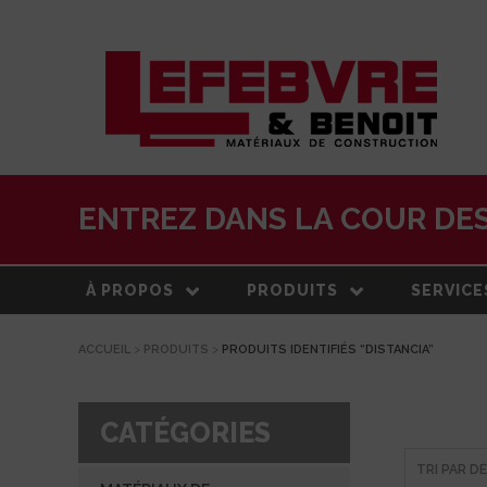
ENTREZ DANS LA COUR DES
À PROPOS
PRODUITS
SERVICE
ACCUEIL
>
PRODUITS
>
PRODUITS IDENTIFIÉS “DISTANCIA”
À PROPOS
MATÉRIAUX DE
LIVRAISO
CONSTRUCTION
NOTRE HISTOIRE
ESTIMATI
TOITURE
CATÉGORIES
ÉQUIPE
CENTRE 
PRODUITS EXTÉRIEURS
TRANSFO
DEVELOPPEMENT DURABLE