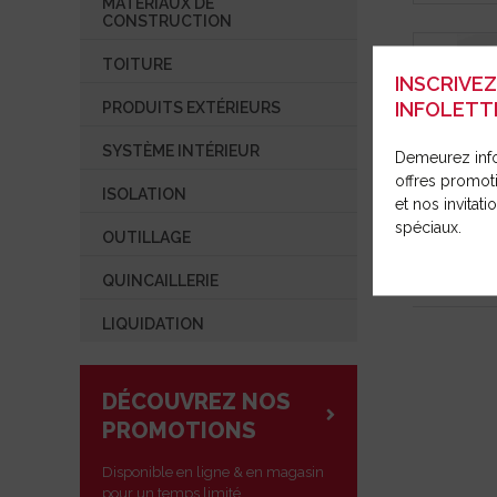
MATÉRIAUX DE
SYSTÈME INTÉRIEUR
OUTILLAG
RÉPARAT
CONSTRUCTION
COMMUNIQUÉ DE PRESSE
ISOLATION
TOITURE
OUVRIR UN COMPTE
INSCRIVE
OUTILLAGE
INFOLETT
PRODUITS EXTÉRIEURS
QUINCAILLERIE
SYSTÈME INTÉRIEUR
Demeurez inf
LIQUIDATION
offres promot
ISOLATION
et nos invitat
spéciaux.
COLLANT 
OUTILLAGE
12″ (5)
QUINCAILLERIE
LIQUIDATION
DÉCOUVREZ NOS
PROMOTIONS
Disponible en ligne & en magasin
pour un temps limité.