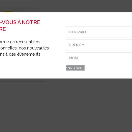
E ET
ION
Z-VOUS À NOTRE
RE
ormé en recevant nos
ionnelles, nos nouveautés
ions à des événements
DISTANCIATION