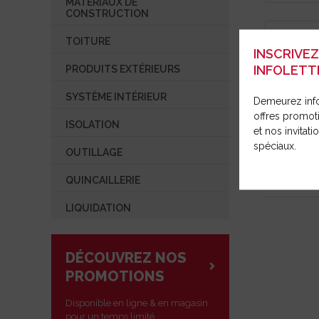
MATÉRIAUX DE
SYSTÈME INTÉRIEUR
OUTILLAG
RÉPARAT
CONSTRUCTION
COMMUNIQUÉ DE PRESSE
ISOLATION
TOITURE
OUVRIR UN COMPTE
INSCRIVE
OUTILLAGE
INFOLETT
PRODUITS EXTÉRIEURS
QUINCAILLERIE
SYSTÈME INTÉRIEUR
Demeurez inf
LIQUIDATION
offres promot
ISOLATION
et nos invitat
spéciaux.
DTM51Z M
OUTILLAGE
18V LXT
QUINCAILLERIE
LIQUIDATION
DÉCOUVREZ NOS
PROMOTIONS
Disponible en ligne & en magasin
pour un temps limité.