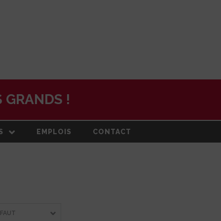
 GRANDS !
S
EMPLOIS
CONTACT
N
ON ET PLAN
DE
RMATION