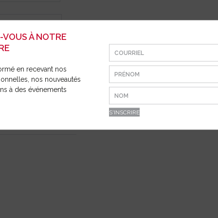
E ET
ION
Z-VOUS À NOTRE
RE
ormé en recevant nos
ionnelles, nos nouveautés
ions à des événements
ULTI FONCTION