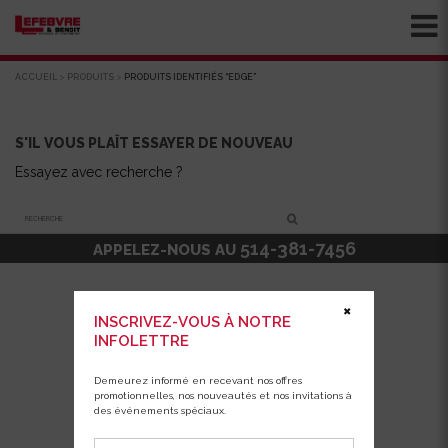
ACCUEIL
>
PRODUITS
>
PRODUITS IDENTIFIÉS “EDGE”
S'IL VOUS PLAÎT ESSAYER DE NOUVEAU
Essayez avec recherche ?
Recherche
514-381-7456
APPELEZ-NOUS AU
✖
INSCRIVEZ-VOUS À NOTRE
INFOLETTRE
Demeurez informé en recevant nos offres
promotionnelles, nos nouveautés et nos invitations à
des événements spéciaux.