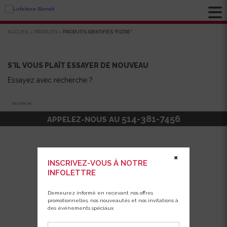
ACCUEIL
>
PRODUITS
>
PRODUITS IDENTIFIÉS “FILTRE”
S'IL VOUS PLAÎT ESSAYER DE NOUVEAU
Essayez avec recherche ?
Recherche
514-381-7456
APPELEZ-NOUS AU
✖
INSCRIVEZ-VOUS À NOTRE
INFOLETTRE
Demeurez informé en recevant nos offres
promotionnelles, nos nouveautés et nos invitations à
des événements spéciaux.