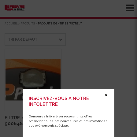
ACCUEIL
>
PRODUITS
>
PRODUITS IDENTIFIÉS “FILTRE /”
✖
INSCRIVEZ-VOUS À NOTRE
INFOLETTRE
Demeurez informé en recevant nos offres
FILTRE / IM200 /
promotionnelles, nos nouveautés et nos invitations à
900648
des événements spéciaux.