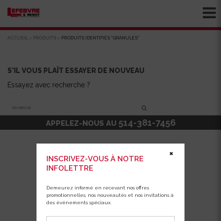
ACCUEIL
>
PRODUITS
>
PRODUITS IDENTIFIÉS “GRANULES”
S'IL VOUS PLAÎT ESSAYER DE NOUVEAU
Essayez avec recherche ?
Recherche
514-381-7456
APPELEZ-NOUS AU
✖
INSCRIVEZ-VOUS À NOTRE
INFOLETTRE
Demeurez informé en recevant nos offres
promotionnelles, nos nouveautés et nos invitations à
des événements spéciaux.