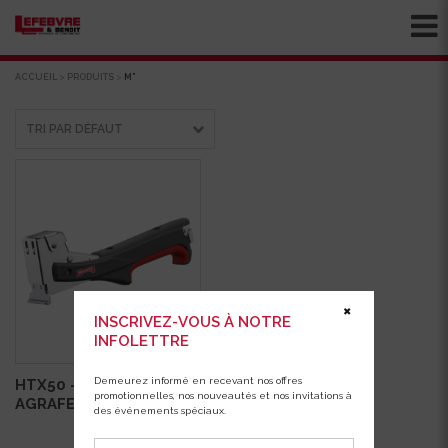
ACCUEIL
>
PRODUITS
>
M”
✖
INSCRIVEZ-VOUS À NOTRE
INFOLETTRE
Demeurez informé en recevant nos offres
HTX50 – MARTEAU
promotionnelles, nos nouveautés et nos invitations à
AGRAFEUR ARROW
des événements spéciaux.