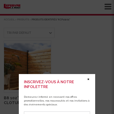
ACCUEIL
>
PRODUITS
>
PRODUITS IDENTIFIÉS “KCP10201”
✖
INSCRIVEZ-VOUS À NOTRE
INFOLETTRE
Demeurez informé en recevant nos offres
B8 102″ POTEAU
promotionnelles, nos nouveautés et nos invitations à
CLOTURE COIN
des événements spéciaux.