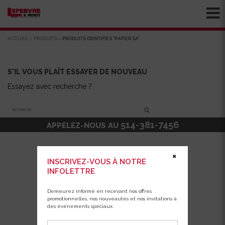
ACCUEIL
>
PRODUITS
>
PRODUITS IDENTIFIÉS “PAPIER SA”
S'IL VOUS PLAÎT ESSAYER DE NOUVEAU
Essayez avec recherche ?
Recherche
514-381-7456
APPELEZ-NOUS AU
✖
INSCRIVEZ-VOUS À NOTRE
INFOLETTRE
Demeurez informé en recevant nos offres
promotionnelles, nos nouveautés et nos invitations à
des événements spéciaux.