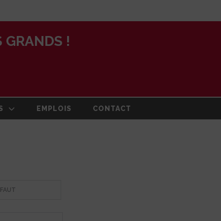
 GRANDS !
S
EMPLOIS
CONTACT
N
ON ET PLAN
DE
RMATION
E ET
ION