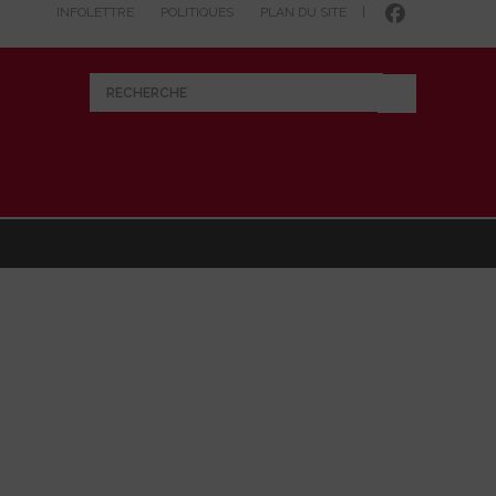
INFOLETTRE
POLITIQUES
PLAN DU SITE
|
RECHERCHE
514-381-7456
CONTACTEZ-NOUS