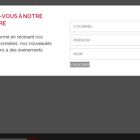
Z-VOUS À NOTRE
RE
ormé en recevant nos
ionnelles, nos nouveautés
3 POC.+VELCRO
ions à des événements