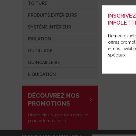
TOITURE
OUVRIR UN COMPTE
OUTILLAGE
INSCRIVE
PRODUITS EXTÉRIEURS
QUINCAILLERIE
INFOLETT
SYSTÈME INTÉRIEUR
LIQUIDATION
Demeurez inf
ISOLATION
offres promot
SAC CUIR 
et nos invitat
OUTILLAGE
P423 DR
spéciaux.
QUINCAILLERIE
LIQUIDATION
DÉCOUVREZ NOS
PROMOTIONS
Disponible en ligne & en magasin
pour un temps limité.