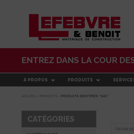
ENTREZ DANS LA COUR DES
À PROPOS
PRODUITS
SERVICE
ACCUEIL
>
PRODUITS
>
PRODUITS IDENTIFIÉS “SAC”
À PROPOS
MATÉRIAUX DE
LIVRAISO
CONSTRUCTION
NOTRE HISTOIRE
ESTIMATI
TOITURE
CATÉGORIES
ÉQUIPE
CENTRE 
PRODUITS EXTÉRIEURS
TRANSFO
DEVELOPPEMENT DURABLE