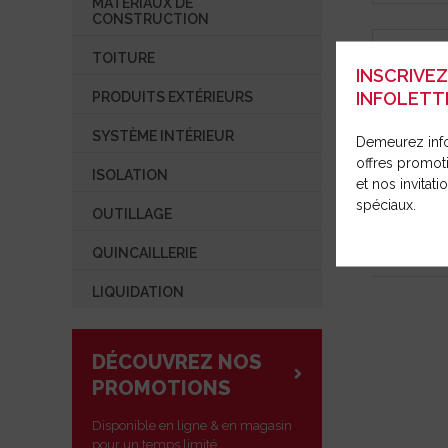
MATÉRIAUX DE
SYSTÈME INTÉRIEUR
OUTILLAG
RÉPARAT
CONSTRUCTION
COMMUNIQUÉ DE PRESSE
ISOLATION
TOITURE
OUVRIR UN COMPTE
INSCRIVE
OUTILLAGE
INFOLETT
PRODUITS EXTÉRIEURS
QUINCAILLERIE
SYSTÈME INTÉRIEUR
Demeurez inf
LIQUIDATION
offres promot
ISOLATION
et nos invitat
spéciaux.
SAC POUR
OUTILLAGE
DVC260Z(1
QUINCAILLERIE
LIQUIDATION
DÉCOUVREZ NOS
PROMOTIONS
Disponible en ligne & en magasin
pour un temps limité.