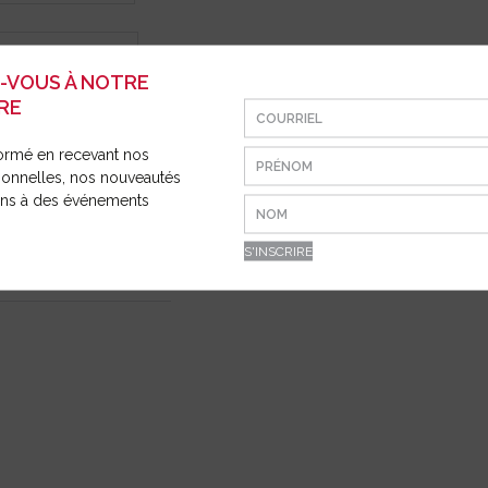
E ET
ION
Z-VOUS À NOTRE
RE
ormé en recevant nos
ionnelles, nos nouveautés
ions à des événements
 BALAYEUSE
0)