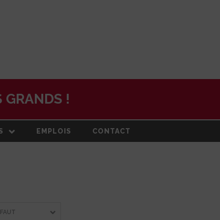
 GRANDS !
S
EMPLOIS
CONTACT
N
ON ET PLAN
DE
RMATION