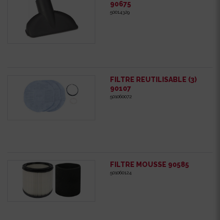
90675
50014329
FILTRE REUTILISABLE (3)
90107
501060072
FILTRE MOUSSE 90585
501060124