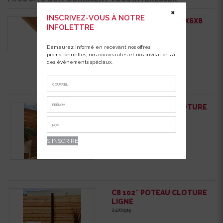
✖
INSCRIVEZ-VOUS À NOTRE
BOIS TRAITE BRUN 2X6X8
INFOLETTRE
53020608
Demeurez informé en recevant nos offres
promotionnelles, nos nouveautés et nos invitations à
des événements spéciaux.
B8 102″ POTEAU CLOTURE
COIN
24201914
C8 102″ POTEAU CLOTURE
LIGNE
24201915