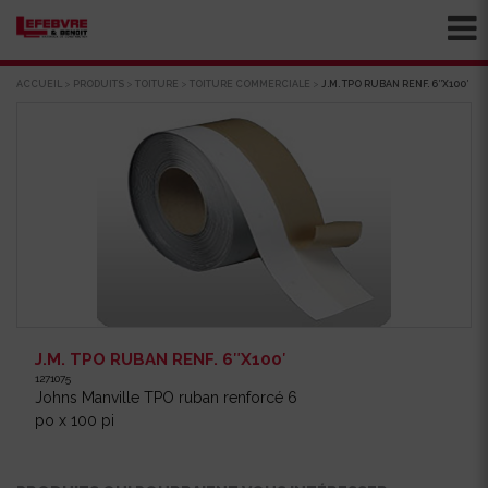
ACCUEIL
>
PRODUITS
>
TOITURE
>
TOITURE COMMERCIALE
>
J.M. TPO RUBAN RENF. 6″X100′
J.M. TPO RUBAN RENF. 6″X100′
1271075
Johns Manville TPO ruban renforcé 6
po x 100 pi