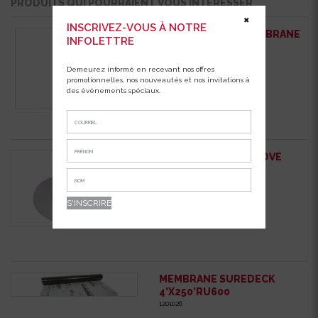
PRODUITS QUI POURRAIENT VOUS INTÉRESSER
✖
INSCRIVEZ-VOUS À NOTRE
RESISTOR PLUS MEMBRANE
INFOLETTRE
12″X250
1201055
Demeurez informé en recevant nos offres
promotionnelles, nos nouveautés et nos invitations à
des événements spéciaux.
PIPE BOOT VENT GLOVE
BLANC
1293010
MEMBRANE SUREDECK
4’X250’RU600
1201026