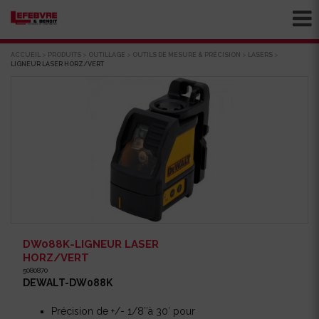
ACCUEIL
>
PRODUITS
>
OUTILLAGE
>
OUTILS DE MESURE & PRÉCISION
>
LASERS
>
LIGNEUR LASER HORZ/VERT
DW088K-LIGNEUR LASER
HORZ/VERT
5080870
DEWALT-DW088K
Précision de +/- 1/8″à 30′ pour