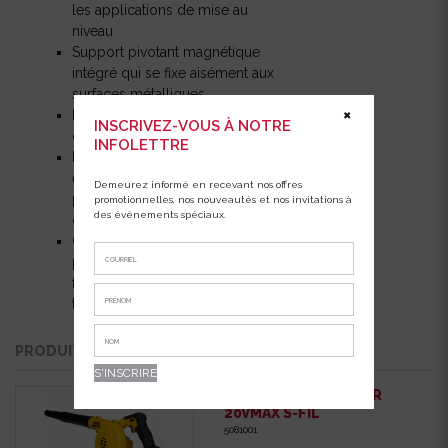
les applications de mise au
niveau
Support pivotant magnétique
intégré qui se fixe aisément aux
surfaces métalliques
Boîtier surmoulé pour une
✖
INSCRIVEZ-VOUS À NOTRE
durabilité accrue sur le chantier
INFOLETTRE
Fonctionnement à un bouton
et panneau de commande
Demeurez informé en recevant nos offres
pour une grande facilité
promotionnelles, nos nouveautés et nos invitations à
des événements spéciaux.
d’emploi
Comprend: 3 piles AA pour
plus de 20 heures de
fonctionnement et mallette de
transport
PRODUITS QUI POURRAIENT VOUS INTÉRESSER
DCE100B SOUFFLEUR
20VMAX S-FIL
5081001