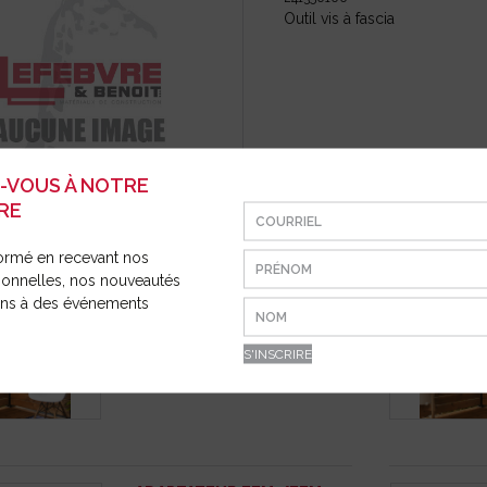
E ET
ION
Outil vis à fascia
Z-VOUS À NOTRE
RE
 QUI POURRAIENT VOUS INTÉRESSER
ormé en recevant nos
ionnelles, nos nouveautés
ions à des événements
POTEAU COIN 44″ HOFT B4
24201905