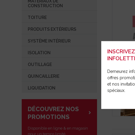
MATÉRIAUX DE
SYSTÈME INTÉRIEUR
OUTILLAG
RÉPARAT
CONSTRUCTION
COMMUNIQUÉ DE PRESSE
ISOLATION
TOITURE
OUVRIR UN COMPTE
OUTILLAGE
PRODUITS EXTÉRIEURS
QUINCAILLERIE
SYSTÈME INTÉRIEUR
LIQUIDATION
INSCRIVE
ISOLATION
INFOLETT
OUTILLAGE
PRODUITS
Demeurez inf
QUINCAILLERIE
offres promot
et nos invitat
LIQUIDATION
spéciaux.
DÉCOUVREZ NOS
PROMOTIONS
Disponible en ligne & en magasin
pour un temps limité.