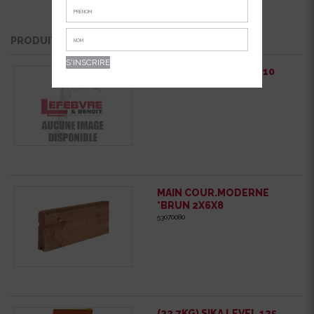
PRODUITS QUI POURRAIENT VOUS INTÉRESSER
BARD. A COINTER 10-10
2750000
MAIN COUR.MODERNE
*BRUN 2X6X8
53070080
(22.7KG) SIKA LEVEL 125